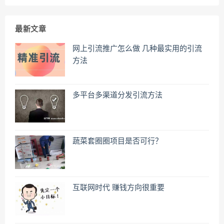
最新文章
网上引流推广怎么做 几种最实用的引流
方法
多平台多渠道分发引流方法
蔬菜套圈圈项目是否可行？
互联网时代 赚钱方向很重要