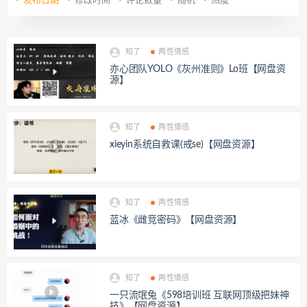
发布日期
修改时间
评论数量
随机
热度
知了
两性情感
亦心团队YOLO《灰州准则》Lo班【网盘资
源】
知了
两性情感
xieyin系统自救课(戒se)【网盘资源】
知了
两性情感
蓝冰《雌竞密码》【网盘资源】
知了
两性情感
一只流氓兔《598培训班 互联网顶级把妹神
技》【网盘资源】