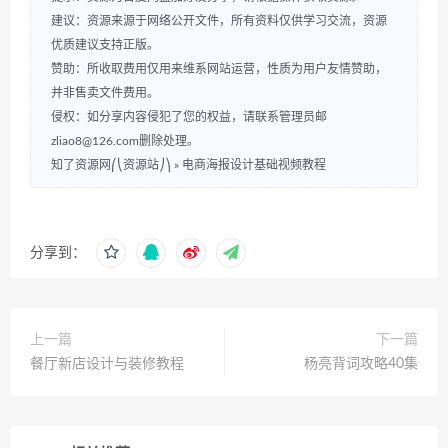
建议：资源来源于网络公开文件，所有资料仅供学习交流，资源
优质建议支持正版。
赞助：所收取费用仅用来维系网站运营，性质为用户友情赞助，
并非售卖文件费用。
侵权：如分享内容侵犯了您的权益，请联系管理员邮
zliao8@126.com删除处理。
知了资源网⎛⎝资源站⎠⎞
»
电商海报设计基础视频教程
分享到：
上一篇
下一篇
餐厅新店设计与装修教程
杨亮背词攻略40集