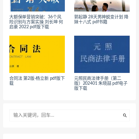
大额保单营销突破：36个风
郭起静 28天男神蜕变计划 降
险识别与方案实操 刘长坤 何
妹十八式 pdf书籍
启豪 2022 pdf版下载
合同法 第2版-杨立新 pdf版下
元照民商法律手册（第二
载
版）202401 朱晓喆 pdf电子
版下载