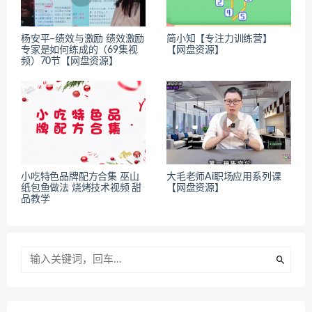
杨安平–绩效与激励 绩效激励
简小知【专注力训练营】
专家是如何练成的（69集视
【网盘资源】
频）70节【网盘资源】
小吃特色品牌配方合集 巫山
大毛老师Ai职场应用系列课
纸包鱼做法 烧烤技术视频 甜
【网盘资源】
品教学