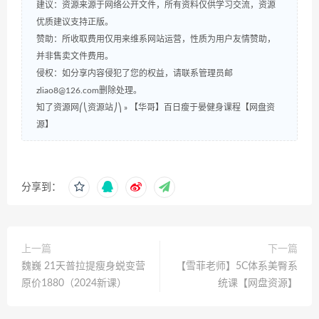
建议：资源来源于网络公开文件，所有资料仅供学习交流，资源
优质建议支持正版。
赞助：所收取费用仅用来维系网站运营，性质为用户友情赞助，
并非售卖文件费用。
侵权：如分享内容侵犯了您的权益，请联系管理员邮
zliao8@126.com删除处理。
知了资源网⎛⎝资源站⎠⎞
»
【华哥】百日瘦于晏健身课程【网盘资
源】
分享到：
上一篇
下一篇
魏巍 21天普拉提瘦身蜕变营
【雪菲老师】5C体系美臀系
原价1880（2024新课）
统课【网盘资源】