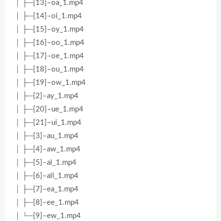
│ ├─[13]–oa_1.mp4
│ ├─[14]–oi_1.mp4
│ ├─[15]–oy_1.mp4
│ ├─[16]–oo_1.mp4
│ ├─[17]–oe_1.mp4
│ ├─[18]–ou_1.mp4
│ ├─[19]–ow_1.mp4
│ ├─[2]–ay_1.mp4
│ ├─[20]–ue_1.mp4
│ ├─[21]–ui_1.mp4
│ ├─[3]–au_1.mp4
│ ├─[4]–aw_1.mp4
│ ├─[5]–al_1.mp4
│ ├─[6]–all_1.mp4
│ ├─[7]–ea_1.mp4
│ ├─[8]–ee_1.mp4
│ └─[9]–ew_1.mp4