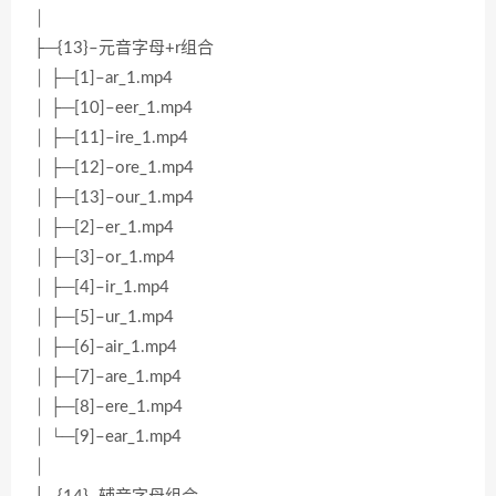
│
├─{13}–元音字母+r组合
│ ├─[1]–ar_1.mp4
│ ├─[10]–eer_1.mp4
│ ├─[11]–ire_1.mp4
│ ├─[12]–ore_1.mp4
│ ├─[13]–our_1.mp4
│ ├─[2]–er_1.mp4
│ ├─[3]–or_1.mp4
│ ├─[4]–ir_1.mp4
│ ├─[5]–ur_1.mp4
│ ├─[6]–air_1.mp4
│ ├─[7]–are_1.mp4
│ ├─[8]–ere_1.mp4
│ └─[9]–ear_1.mp4
│