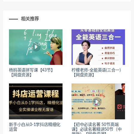
相关推荐
杨妈英语拼写课【43节】
柠檬老师-全能英语(三合一）
【网盘资源】
【网盘资源】
新手小白从0-1学抖店精细化
【初中必读名著 50节高端
运营
课】必读名著精讲50节（中