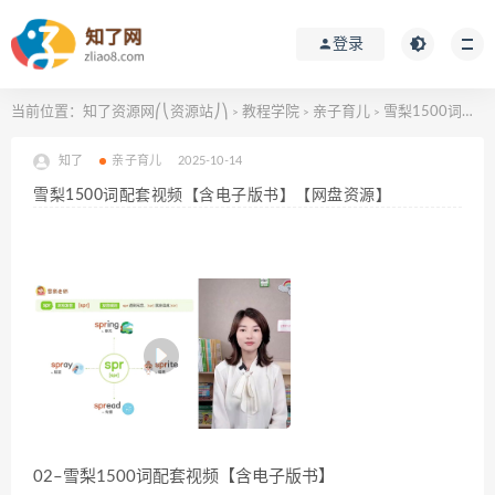
登录
当前位置：
知了资源网⎛⎝资源站⎠⎞
教程学院
亲子育儿
雪梨1500词配套视频【含电子版书】【网盘资源】
>
>
>
知了
亲子育儿
2025-10-14
雪梨1500词配套视频【含电子版书】【网盘资源】
02–雪梨1500词配套视频【含电子版书】