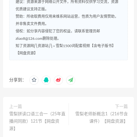
建议：资源来源于网络公开文件，所有资料仅供学习交流，资源
优质建议支持正版。
赞助：所收取费用仅用来维系网站运营，性质为用户友情赞助，
并非售卖文件费用。
侵权：如分享内容侵犯了您的权益，请联系管理员邮
zliao8@126.com删除处理。
知了资源网⎛⎝资源站⎠⎞
»
雪梨1500词配套视频【含电子版书】
【网盘资源】
分享到：
上一篇
下一篇
雪梨拼读口语三合一（25年直
雪梨老师新概念1（216节含
播间同款）121节【网盘资
课件）【网盘资源】
源】