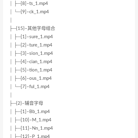
│ ├─[8]–ts_1.mp4
│ └─[9]–ck_1.mp4
│
├─{15}–其他字母组合
│ ├─[1]–sure_1.mp4
│ ├─[2]–ture_1.mp4
│ ├─[3]–sion_1.mp4
│ ├─[4]–cian_1.mp4
│ ├─[5]–tion_1.mp4
│ ├─[6]–ous_1.mp4
│ └─[7]–ful_1.mp4
│
├─{2}–辅音字母
│ ├─[1]–Bb_1.mp4
│ ├─[10]–M_1.mp4
│ ├─[11]–Nn_1.mp4
│ ├─[12]–P_1.mp4