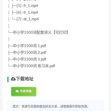
│ ├─[5]–fr_1.mp4
│ ├─[6]–tr_1.mp4
│ └─[7]–dr_1.mp4
│
└─中小学1500词配套讲义【可打印】
│
├─中小学1500词 1.pdf
├─中小学1500词 2.pdf
├─中小学1500词 3.pdf
└─中小学1500词 练习本.pdf
下载地址
百度网盘
提示：资源为百度网盘加好友分享，请根据操作获取资源。